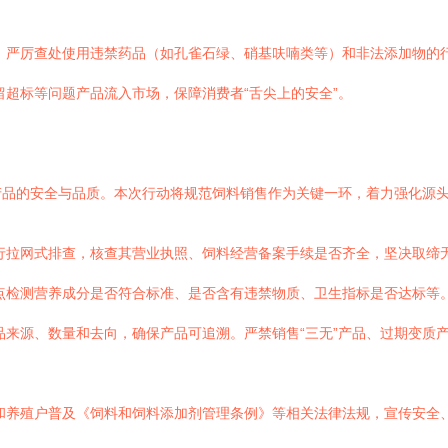
，严厉查处使用违禁药品（如孔雀石绿、硝基呋喃类等）和非法添加物的
超标等问题产品流入市场，保障消费者“舌尖上的安全”。
产品的安全与品质。本次行动将规范饲料销售作为关键一环，着力强化源
行拉网式排查，核查其营业执照、饲料经营备案手续是否齐全，坚决取缔
点检测营养成分是否符合标准、是否含有违禁物质、卫生指标是否达标等
来源、数量和去向，确保产品可追溯。严禁销售“三无”产品、过期变质
和养殖户普及《饲料和饲料添加剂管理条例》等相关法律法规，宣传安全