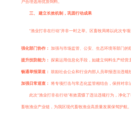
户合理选用优质饲料。
三、 建立长效机制，巩固行动成果
“渔业打非在行动”并非一时之举。区畜牧局将以此次专
强化部门协作：
加强与市场监管、公安、生态环境等部门的
提升技防能力：
探索运用信息化手段，如建立饲料生产经营
畅通举报渠道：
鼓励社会公众和行业内部人员举报违法违规
加强日常巡查：
将专项打击与常态化监管相结合，保持对非
此次“渔业打非在行动”有效震慑了违法违规行为，净化
畜牧渔业产业链，为我区现代畜牧渔业高质量发展保驾护航