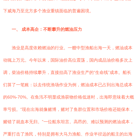
下威海乃至北方多个渔业重镇面临的普遍困境。
一、 成本高企：不断攀升的燃油压力
渔业是高度依赖燃油的行业。一艘中型渔船出海一天，燃油成本
动辄上万元。今年以来，国际油价高位震荡，国内成品油价格多次上
调，柴油价格持续攀升，直接抬高了渔业生产的“生命线”成本。船长
们算了一笔账：以去传统渔场作业为例，燃油成本已占到出海总成本
的60%-70%。在鱼汛不明显或渔获物价格低迷时，出海即意味着大概
率亏损。“现在出海就像赌博，赌对了鱼群位置和市场价格还能保本，
赌错了就血本无归。”一位船东坦言。高昂的、难以预测的燃油成本，
严重打击了渔民，特别是拥有大马力渔船、作业半径远的船主的出海