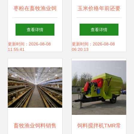
枣粉在畜牧渔业饲
玉米价格年前还要
料销售中的潜力与
下跌吗？基层的信
查看详情
查看详情
应用
号要与种植户的预
更新时间：2026-08-08
更新时间：2026-08-08
11:55:41
06:20:13
期共舞
畜牧渔业饲料销售
饲料搅拌机TMR常