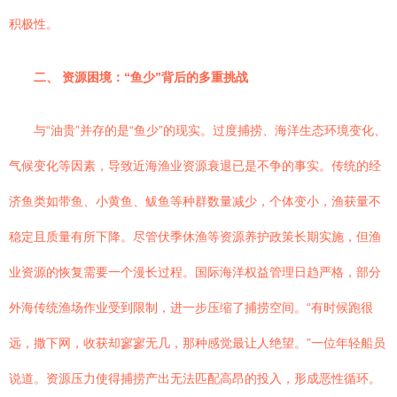
积极性。
二、 资源困境：“鱼少”背后的多重挑战
与“油贵”并存的是“鱼少”的现实。过度捕捞、海洋生态环境变化、
气候变化等因素，导致近海渔业资源衰退已是不争的事实。传统的经
济鱼类如带鱼、小黄鱼、鲅鱼等种群数量减少，个体变小，渔获量不
稳定且质量有所下降。尽管伏季休渔等资源养护政策长期实施，但渔
业资源的恢复需要一个漫长过程。国际海洋权益管理日趋严格，部分
外海传统渔场作业受到限制，进一步压缩了捕捞空间。“有时候跑很
远，撒下网，收获却寥寥无几，那种感觉最让人绝望。”一位年轻船员
说道。资源压力使得捕捞产出无法匹配高昂的投入，形成恶性循环。