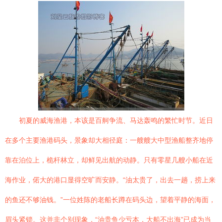
初夏的威海渔港，本该是百舸争流、马达轰鸣的繁忙时节。近日
在多个主要渔港码头，景象却大相径庭：一艘艘大中型渔船整齐地停
靠在泊位上，桅杆林立，却鲜见出航的动静。只有零星几艘小船在近
海作业，偌大的港口显得空旷而安静。“油太贵了，出去一趟，捞上来
的鱼还不够油钱。”一位姓陈的老船长蹲在码头边，望着平静的海面，
眉头紧锁。这并非个别现象，“油贵鱼少亏本，大船不出海”已成为当