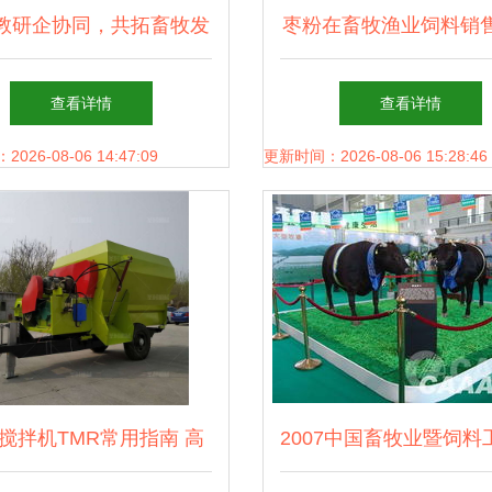
教研企协同，共拓畜牧发
枣粉在畜牧渔业饲料销
局——党委书记杨孝列带
潜力与应用
查看详情
查看详情
甘肃中盛农牧集团开展考
26-08-06 14:47:09
更新时间：2026-08-06 15:28:46
察交流
搅拌机TMR常用指南 高
2007中国畜牧业暨饲料