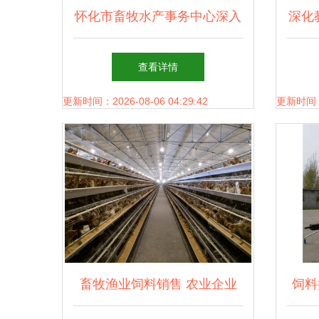
怀化市畜牧水产事务中心深入
深化
芷江调研，为渔业产业链发展
展新
查看详情
与饲料销售注入新思路
队赴
更新时间：2026-08-06 04:29:42
更新时间：20
畜牧渔业饲料销售 农业企业
饲料