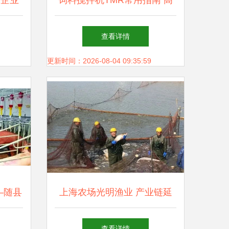
业企业
饲料搅拌机TMR常用指南 高
径
效畜牧养殖的必备工具
查看详情
更新时间：2026-08-04 09:35:59
—随县
上海农场光明渔业 产业链延
牧渔业
伸与渠道创新，重塑畜牧渔业
查看详情