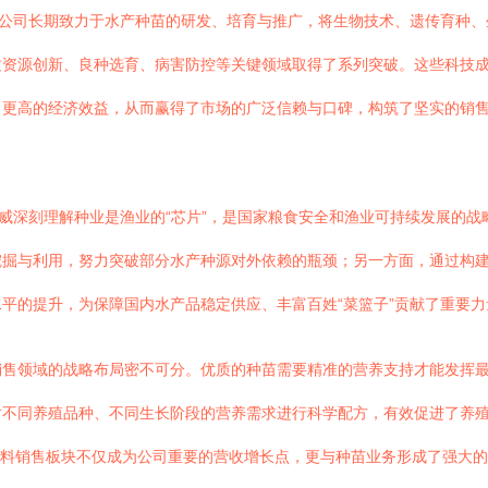
。公司长期致力于水产种苗的研发、培育与推广，将生物技术、遗传育种
质资源创新、良种选育、病害防控等关键领域取得了系列突破。这些科技
更高的经济效益，从而赢得了市场的广泛信赖与口碑，构筑了坚实的销售
海威深刻理解种业是渔业的“芯片”，是国家粮食安全和渔业可持续发展的
掘与利用，努力突破部分水产种源对外依赖的瓶颈；另一方面，通过构建
平的提升，为保障国内水产品稳定供应、丰富百姓“菜篮子”贡献了重要力
销售领域的战略布局密不可分。优质的种苗需要精准的营养支持才能发挥
对不同养殖品种、不同生长阶段的营养需求进行科学配方，有效促进了养
。饲料销售板块不仅成为公司重要的营收增长点，更与种苗业务形成了强大