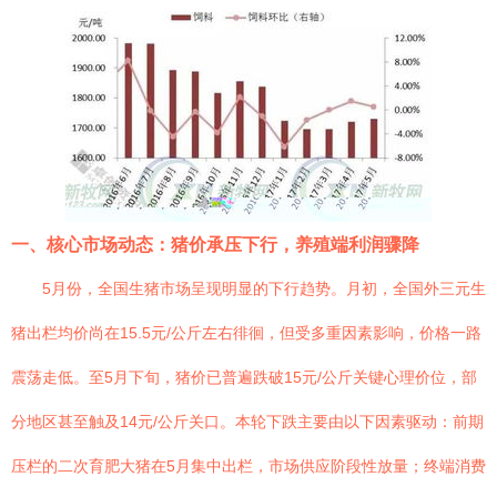
一、核心市场动态：猪价承压下行，养殖端利润骤降
5月份，全国生猪市场呈现明显的下行趋势。月初，全国外三元生
猪出栏均价尚在15.5元/公斤左右徘徊，但受多重因素影响，价格一路
震荡走低。至5月下旬，猪价已普遍跌破15元/公斤关键心理价位，部
分地区甚至触及14元/公斤关口。本轮下跌主要由以下因素驱动：前期
压栏的二次育肥大猪在5月集中出栏，市场供应阶段性放量；终端消费