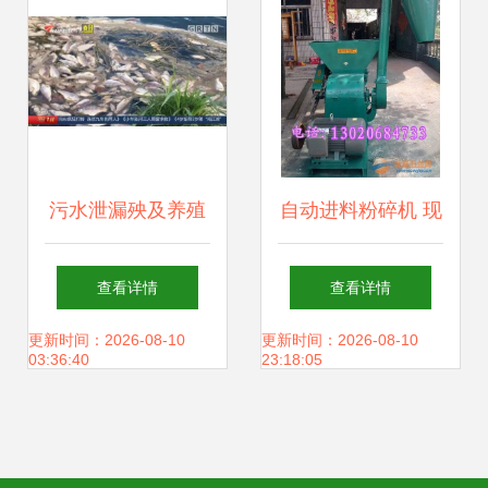
饲料销售新蓝图
污水泄漏殃及养殖
自动进料粉碎机 现
业，饶平食品厂被
代畜牧渔业高效生
查看详情
查看详情
查实却赔偿无门，
产的得力助手
更新时间：2026-08-10
更新时间：2026-08-10
03:36:40
23:18:05
养殖户百万元损失
何去何从？