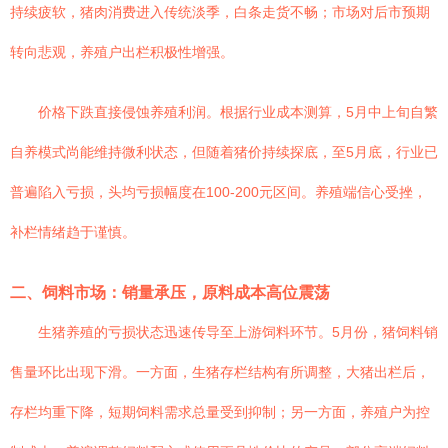
持续疲软，猪肉消费进入传统淡季，白条走货不畅；市场对后市预期
转向悲观，养殖户出栏积极性增强。
价格下跌直接侵蚀养殖利润。根据行业成本测算，5月中上旬自繁
自养模式尚能维持微利状态，但随着猪价持续探底，至5月底，行业已
普遍陷入亏损，头均亏损幅度在100-200元区间。养殖端信心受挫，
补栏情绪趋于谨慎。
二、饲料市场：销量承压，原料成本高位震荡
生猪养殖的亏损状态迅速传导至上游饲料环节。5月份，猪饲料销
售量环比出现下滑。一方面，生猪存栏结构有所调整，大猪出栏后，
存栏均重下降，短期饲料需求总量受到抑制；另一方面，养殖户为控