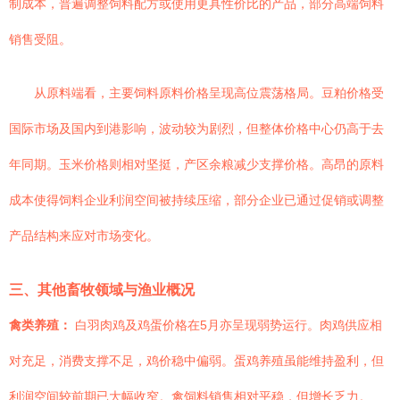
制成本，普遍调整饲料配方或使用更具性价比的产品，部分高端饲料
销售受阻。
从原料端看，主要饲料原料价格呈现高位震荡格局。豆粕价格受
国际市场及国内到港影响，波动较为剧烈，但整体价格中心仍高于去
年同期。玉米价格则相对坚挺，产区余粮减少支撑价格。高昂的原料
成本使得饲料企业利润空间被持续压缩，部分企业已通过促销或调整
产品结构来应对市场变化。
三、其他畜牧领域与渔业概况
禽类养殖：
白羽肉鸡及鸡蛋价格在5月亦呈现弱势运行。肉鸡供应相
对充足，消费支撑不足，鸡价稳中偏弱。蛋鸡养殖虽能维持盈利，但
利润空间较前期已大幅收窄。禽饲料销售相对平稳，但增长乏力。