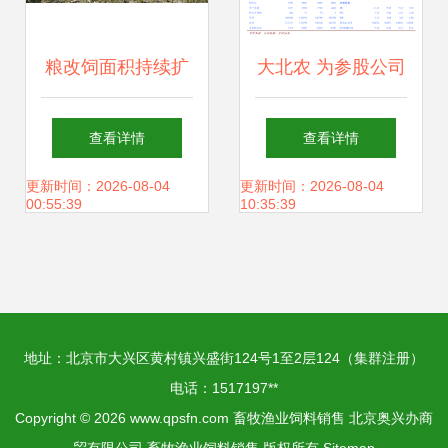
粮改饲面积持续扩
大北农 为参股公司
大 畜牧渔业饲料销
提供担保的关联交
查看详情
查看详情
售迎结构性机遇与
易公告——深化饲
更新时间：2026-08-04
更新时间：2026-08-04
00:55:39
10:35:39
挑战
料业务协同链条
地址：北京市大兴区黄村镇兴盛街124号1至2层124（集群注册）
电话：1517197**
Copyright © 2026
www.qpsfn.com
畜牧渔业饲料销售
北京奥兴办商