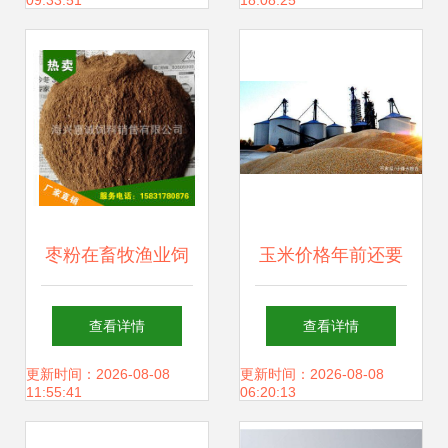
09:33:51
18:08:25
发展与饲料销售注
列带队赴甘肃中盛
入新思路
农牧集团开展考察
交流
枣粉在畜牧渔业饲
玉米价格年前还要
料销售中的潜力与
下跌吗？基层的信
查看详情
查看详情
应用
号要与种植户的预
更新时间：2026-08-08
更新时间：2026-08-08
11:55:41
06:20:13
期共舞