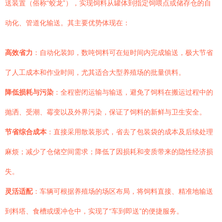
送装置（俗称“蛟龙”），实现饲料从罐体到指定饲喂点或储存仓的自
动化、管道化输送。其主要优势体现在：
高效省力
：自动化装卸，数吨饲料可在短时间内完成输送，极大节省
了人工成本和作业时间，尤其适合大型养殖场的批量供料。
降低损耗与污染
：全程密闭运输与输送，避免了饲料在搬运过程中的
抛洒、受潮、霉变以及外界污染，保证了饲料的新鲜与卫生安全。
节省综合成本
：直接采用散装形式，省去了包装袋的成本及后续处理
麻烦；减少了仓储空间需求；降低了因损耗和变质带来的隐性经济损
失。
灵活适配
：车辆可根据养殖场的场区布局，将饲料直接、精准地输送
到料塔、食槽或缓冲仓中，实现了“车到即送”的便捷服务。