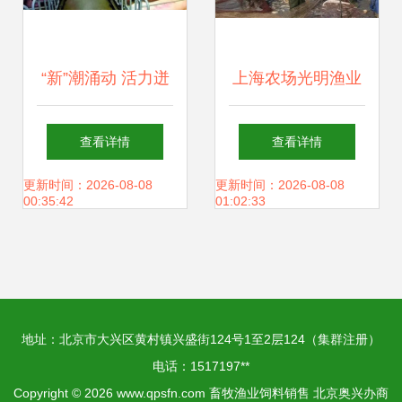
“新”潮涌动 活力迸
上海农场光明渔业
发——随县民营经
产业链延伸与渠道
查看详情
查看详情
济一线观察之畜牧
创新，重塑畜牧渔
更新时间：2026-08-08
更新时间：2026-08-08
00:35:42
01:02:33
渔业饲料销售
业饲料销售新格局
地址：北京市大兴区黄村镇兴盛街124号1至2层124（集群注册）
电话：1517197**
Copyright © 2026
www.qpsfn.com
畜牧渔业饲料销售
北京奥兴办商