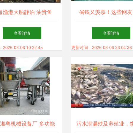
海渔港大船静泊 油贵鱼
省钱又羡慕！这些网友
渔民生计困局下的产业链
2018长春农博会免费门
查看详情
查看详情
阵痛
牧渔业饲料销售攻略一
26-08-06 10:22:45
更新时间：2026-08-06 23:04:36
湘粤机械设备厂 多功能
污水泄漏殃及养殖业，