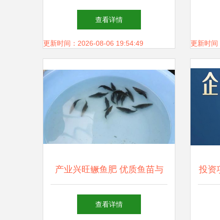
技与经济高层论坛 洞察趋
畜牧
查看详情
势，共谋畜牧渔业饲料销售新
更新时间：2026-08-06 19:54:49
更新时间：20
蓝图
产业兴旺鳜鱼肥 优质鱼苗与
投资
精准饲料，助力桂花鱼赢在起
饲料
查看详情