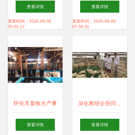
产业链全景图 从饲
刘连国 致富不忘乡
查看详情
查看详情
料销售看畜牧渔业
亲，真情回报社会
更新时间：2026-08-06
更新时间：2026-08-06
05:55:17
07:36:31
发展趋势
——畜牧渔业饲料
销售的奉献之路
怀化市畜牧水产事
深化教研企协同，
务中心深入芷江调
共拓畜牧发展新局
查看详情
查看详情