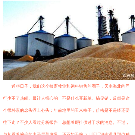
近些日子，我们这个搞畜牧业和饲料销售的圈子，天南海北的同
行少不了热闹。最让人操心的，不是什么开新单、搞促销，反倒是这
个很朴素的念头浮上心头：年前地里的玉米棒子，价格是不是经还要
往下走？不少人看过分析报告，总想着掰扯供过于求的消息。不过，
与其看着缩倍的电子屏幕发慌，还不如干脆点：听听河南滑县那位种