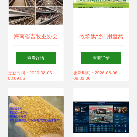
海南省畜牧业协会
牧歌飘“乡” 用盎然
深入文昌民营猪
绿意，唤醒饲料服
查看详情
查看详情
场、文昌嘉源蛋鸡
务站的品牌力量
更新时间：2026-08-06
更新时间：2026-08-06
03:09:55
08:33:06
场开展调研与学习
活动